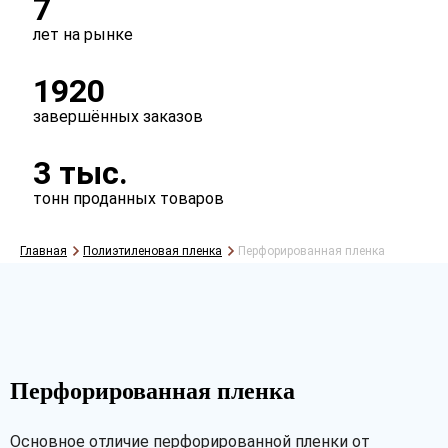
7
лет на рынке
Тип
1920
рукав
полурукав
полотно
завершённых заказов
3 тыс.
тонн проданных товаров
Главная
Полиэтиленовая пленка
Перфорированная пленка
Рассчитать
Перфорированная пленка
Основное отличие перфорированной пленки от