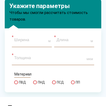
Укажите параметры
Чтобы мы смогли рассчитать стоимость
товаров.
м
м
мкм
Материал
ПВД
ПНД
ПСД
ПП
Сырье
первичное
вторичное
микс