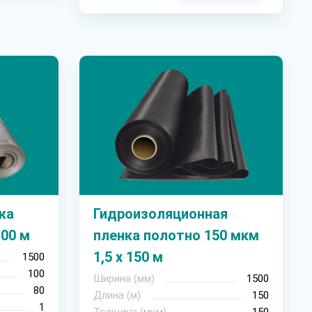
ка
Гидроизоляционная
100 м
пленка полотно 150 мкм
1,5 х 150 м
1500
100
Ширина (мм)
1500
80
Длина (м)
150
1
Толщина (мкм)
150