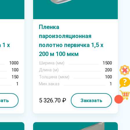
Пленка
пароизоляционная
 1 х
полотно первичка 1,5 х
200 м 100 мкм
1000
Ширина (мм)
1500
100
Длина (м)
200
150
Толщина (мкм)
100
1
Мин.заказ
1
5 326.70 ₽
зать
Заказать