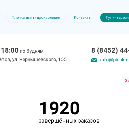
я пленка
Пленка для гидроизоляции
Контакты
Тут интерес
 18:00
8 (8452) 44
по будням
ы
ратов, ул. Чepнышeвcкoгo, 155
info@plenka-
З
1920
завершённых заказов