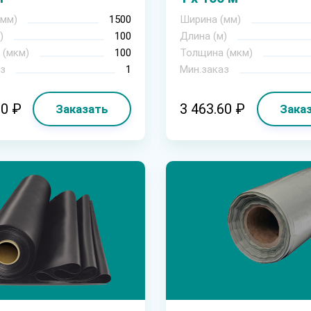
(мм)
1500
Ширина (мм)
)
100
Длина (м)
 (мкм)
100
Толщина (мкм)
з
1
Мин.заказ
30 ₽
3 463.60 ₽
Заказать
Зака