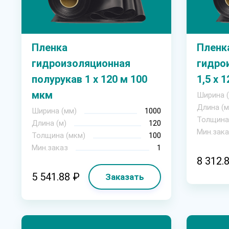
Пленка
Пленк
гидроизоляционная
гидро
полурукав 1 х 120 м 100
1,5 х 
мкм
Ширина 
Длина (м
Ширина (мм)
1000
Толщина
Длина (м)
120
Мин.зака
Толщина (мкм)
100
Мин.заказ
1
8 312.
5 541.88 ₽
Заказать