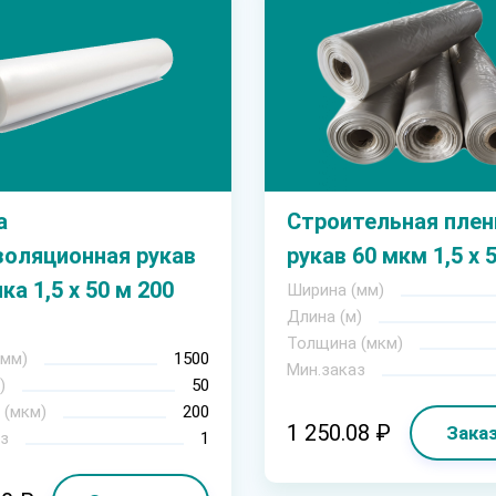
а
Строительная плен
золяционная рукав
рукав 60 мкм 1,5 х 
ка 1,5 х 50 м 200
Ширина (мм)
Длина (м)
Толщина (мкм)
(мм)
1500
Мин.заказ
)
50
 (мкм)
200
1 250.08 ₽
Зака
з
1