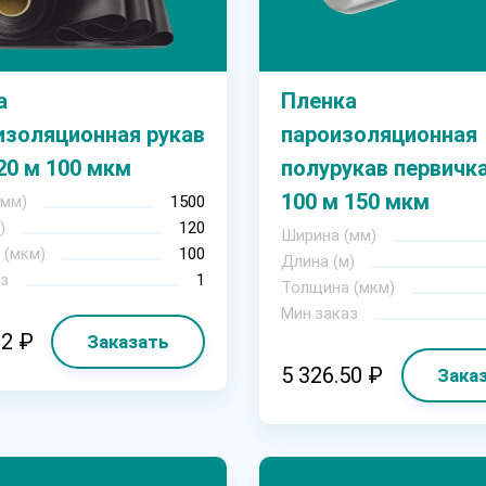
а
Пленка
изоляционная рукав
пароизоляционная
120 м 100 мкм
полурукав первичка
100 м 150 мкм
(мм)
1500
)
120
Ширина (мм)
 (мкм)
100
Длина (м)
з
1
Толщина (мкм)
Мин.заказ
82 ₽
Заказать
5 326.50 ₽
Зака