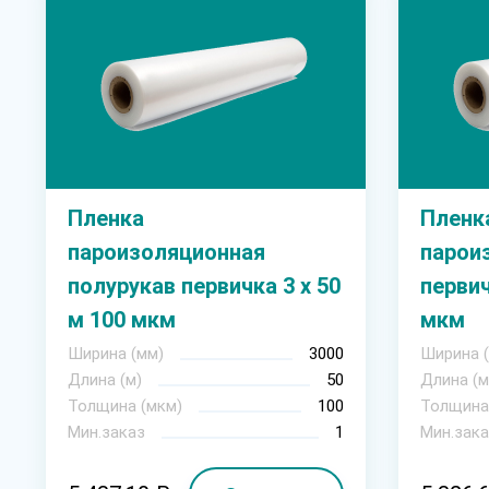
Пленка
Пленк
пароизоляционная
парои
полурукав первичка 3 х 50
первич
м 100 мкм
мкм
Ширина (мм)
3000
Ширина 
Длина (м)
50
Длина (м
Толщина (мкм)
100
Толщина
Мин.заказ
1
Мин.зака