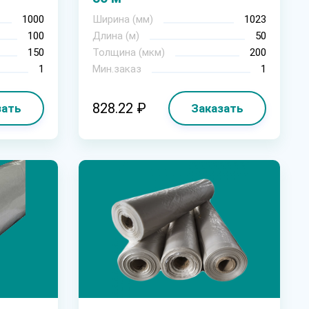
1000
Ширина (мм)
1023
100
Длина (м)
50
150
Толщина (мкм)
200
1
Мин.заказ
1
828.22 ₽
зать
Заказать