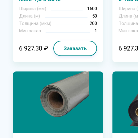
Ширина (мм)
1500
Ширина 
Длина (м)
50
Длина (м
Толщина (мкм)
200
Толщина
Мин.заказ
1
Мин.зака
6 927.30 ₽
6 927.
Заказать