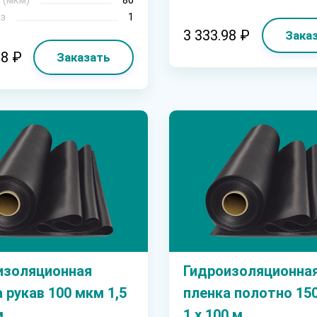
з
1
3 333.98 ₽
Зака
98 ₽
Заказать
изоляционная
Гидроизоляционна
 рукав 100 мкм 1,5
пленка полотно 15
м
1 х 100 м