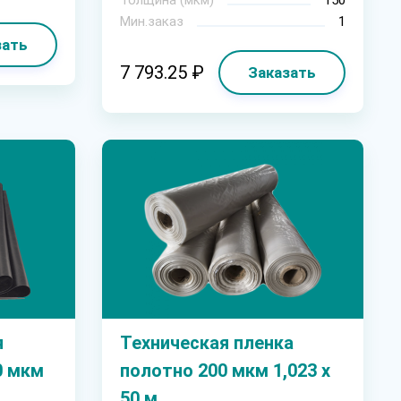
Мин.заказ
1
зать
7 793.25 ₽
Заказать
я
Техническая пленка
0 мкм
полотно 200 мкм 1,023 х
50 м