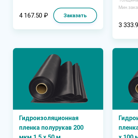
Мин.зака
4 167.50 ₽
Заказать
3 333.
Гидроизоляционная
Гидро
пленка полурукав 200
пленка
мкм 1,5 х 50 м
х 100 