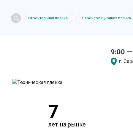
Техническа
Строительная пленка
Пароизоляционная пленка
в Саратове
9:00 —
только приятные цен
г. Са
7
лет на рынке