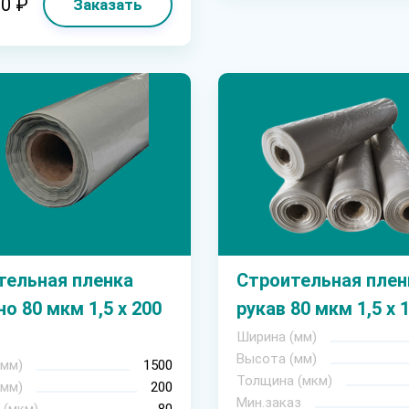
60 ₽
Заказать
тельная пленка
Строительная плен
о 80 мкм 1,5 х 200
рукав 80 мкм 1,5 х 
Ширина (мм)
Высота (мм)
(мм)
1500
Толщина (мкм)
(мм)
200
Мин.заказ
 (мкм)
80