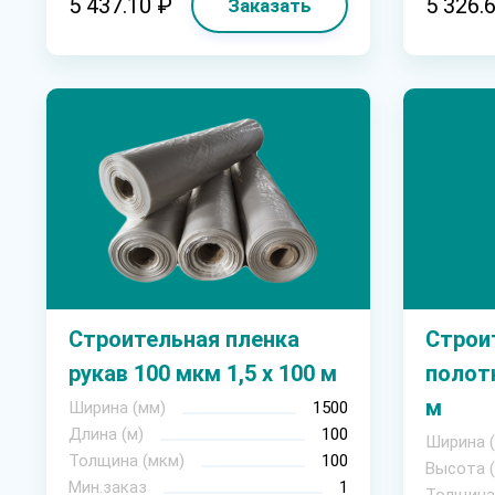
5 437.10 ₽
5 326.
Заказать
Строительная пленка
Строи
рукав 100 мкм 1,5 х 100 м
полотн
м
Ширина (мм)
1500
Длина (м)
100
Ширина 
Толщина (мкм)
100
Высота 
Мин.заказ
1
Толщина