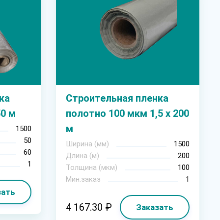
ка
Строительная пленка
50 м
полотно 100 мкм 1,5 х 200
м
1500
50
Ширина (мм)
1500
60
Длина (м)
200
1
Толщина (мкм)
100
Мин.заказ
1
зать
4 167.30 ₽
Заказать