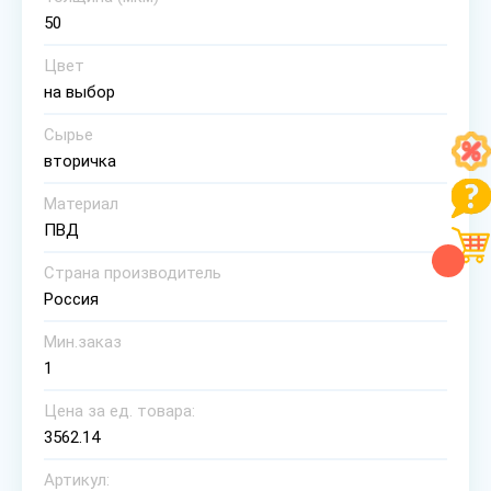
50
Цвет
на выбор
Сырье
вторичка
Материал
ПВД
Страна производитель
Россия
Мин.заказ
1
Цена за ед. товара:
3562.14
Артикул: