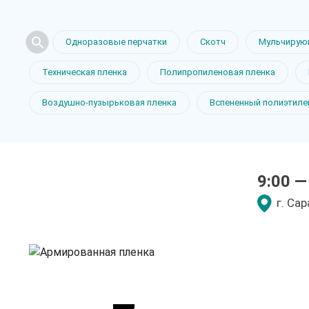
Одноразовые перчатки
Скотч
Мульчирую
Армирован
Техническая пленка
Полипропиленовая пленка
Воздушно-пузырьковая пленка
Вспененный полиэтиле
в Саратове
9:00 —
только приятные цен
г. Са