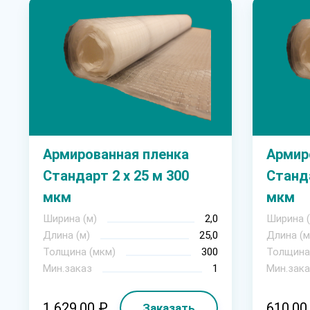
Армированная пленка
Армир
Стандарт 2 х 25 м 300
Станда
мкм
мкм
Ширина (м)
2,0
Ширина (
Длина (м)
25,0
Длина (м
Толщина (мкм)
300
Толщина
Мин.заказ
1
Мин.зака
1 629.00 ₽
610.00
Заказать