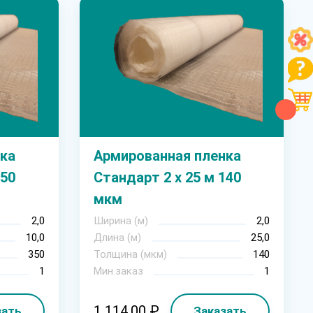
ка
Армированная пленка
350
Стандарт 2 х 25 м 140
мкм
2,0
Ширина (м)
2,0
10,0
Длина (м)
25,0
350
Толщина (мкм)
140
1
Мин.заказ
1
1 114.00 ₽
зать
Заказать