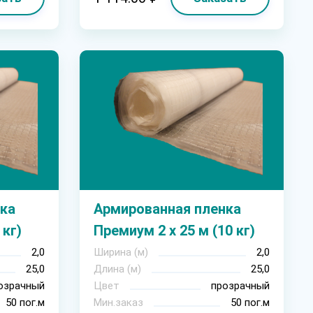
ка
Армированная пленка
 кг)
Премиум 2 х 25 м (10 кг)
2,0
Ширина (м)
2,0
25,0
Длина (м)
25,0
озрачный
Цвет
прозрачный
50 пог.м
Мин.заказ
50 пог.м