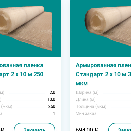
ованная пленка
Армированная плен
рт 2 х 10 м 250
Стандарт 2 х 10 м 
мкм
м)
2,0
Ширина (м)
)
10,0
Длина (м)
 (мкм)
250
Толщина (мкм)
з
1
Мин.заказ
 ₽
694.00 ₽
Заказать
Зака