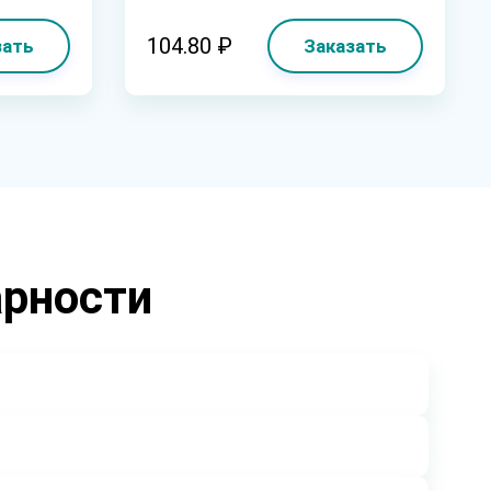
104.80 ₽
зать
Заказать
арности