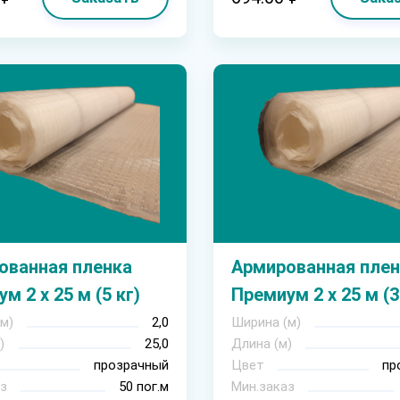
ованная пленка
Армированная плен
м 2 х 25 м (5 кг)
Премиум 2 х 25 м (3
м)
2,0
Ширина (м)
)
25,0
Длина (м)
прозрачный
Цвет
пр
з
50 пог.м
Мин.заказ