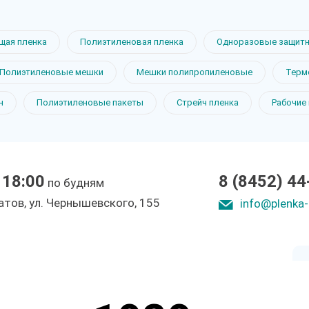
щая пленка
Полиэтиленовая пленка
Одноразовые защитн
ная пленка
Полиэтиленовые мешки
Мешки полипропиленовые
Терм
н
Полиэтиленовые пакеты
Стрейч пленка
Рабочие
 18:00
8 (8452) 44
по будням
ы
ратов, ул. Чepнышeвcкoгo, 155
info@plenka-