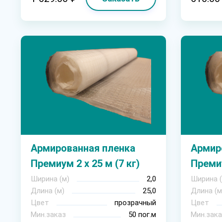
Армированная пленка
Армир
Премиум 2 х 25 м (7 кг)
Премиу
Ширина (м)
2,0
Ширина (
Длина (м)
25,0
Длина (м
Цвет
прозрачный
Цвет
Мин.заказ
50 пог.м
Мин.зака