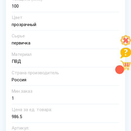
100
Цвет
прозрачный
Сырье
первичка
Материал
ПВД
Страна производитель
Россия
Мин.заказ
1
Цена за ед. товара:
986.5
Артикул: