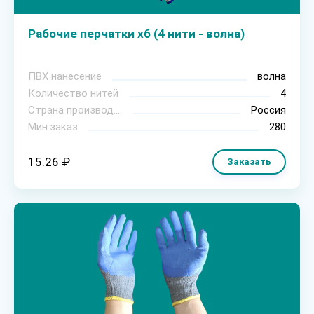
Рабочие перчатки хб (4 нити - волна)
ПВХ нанесение
волна
Количество нитей
4
Страна производитель
Россия
Мин.заказ
280
15.26 ₽
Заказать