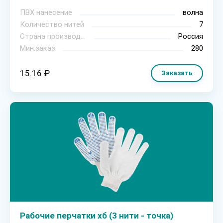
ПВХ нанесение
волна
Количество нитей
7
Страна производитель
Россия
Мин.заказ
280
15.16 ₽
Заказать
Рабочие перчатки хб (3 нити - точка)