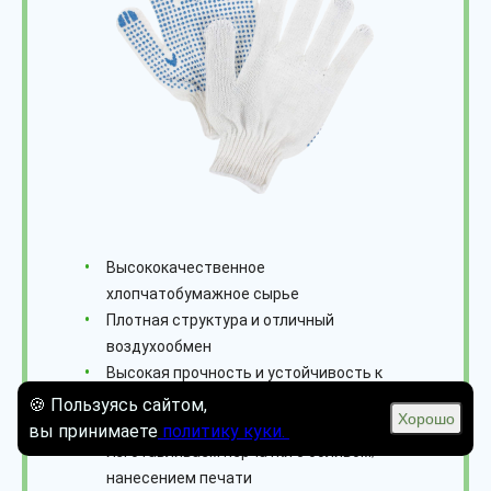
Высококачественное
хлопчатобумажное сырье
Плотная структура и отличный
воздухообмен
Высокая прочность и устойчивость к
истиранию
🍪 Пользуясь сайтом,
Хорошо
Наши изделия гипоаллергенны
вы принимаете
политику куки.
Изготавливаем перчатки с обливом/
нанесением печати