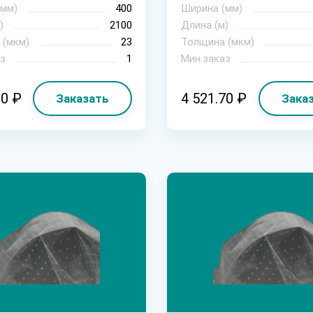
(мм)
400
Ширина (мм)
)
2100
Длина (м)
 (мкм)
23
Толщина (мкм)
з
1
Мин.заказ
00 ₽
4 521.70 ₽
Заказать
Зака