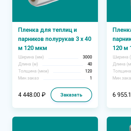
Пленка для теплиц и
Пленка
парников полурукав 3 х 40
парник
м 120 мкм
120 м 
Ширина (мм)
3000
Ширина 
Длина (м)
40
Длина (м
Толщина (мкм)
120
Толщина
Мин.заказ
1
Мин.зака
4 448.00 ₽
6 955.
Заказать