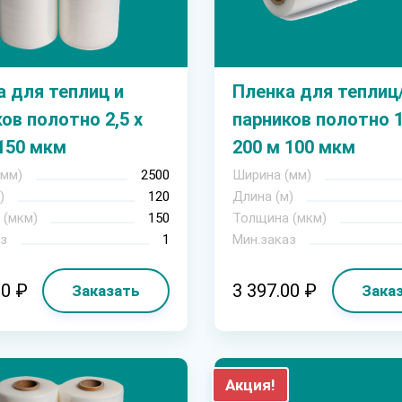
 для теплиц и
Пленка для теплиц
ов полотно 2,5 х
парников полотно 1
150 мкм
200 м 100 мкм
(мм)
2500
Ширина (мм)
)
120
Длина (м)
 (мкм)
150
Толщина (мкм)
з
1
Мин.заказ
10 ₽
3 397.00 ₽
Заказать
Зака
Акция!