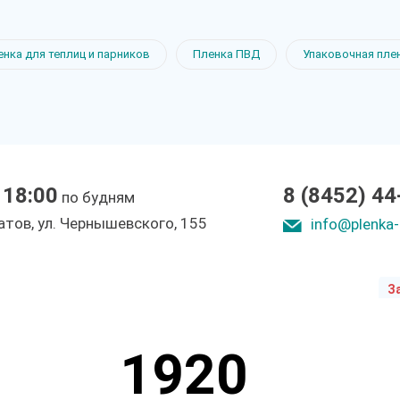
новая пленка
енка для теплиц и парников
Пленка ПВД
Упаковочная пле
 18:00
8 (8452) 44
по будням
ы
ратов, ул. Чepнышeвcкoгo, 155
info@plenka-
З
1920