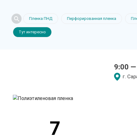
Полиэтиле
Пленка ПНД
Перфорированная пленка
Пл
Тут интересно
в Саратове
9:00 —
только приятные цен
г. Са
7