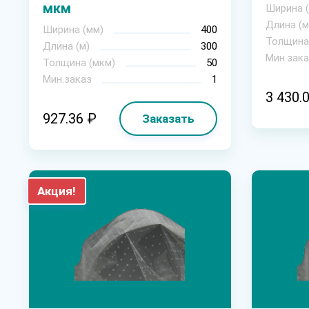
мкм
Ширина 
Длина (м
Ширина (мм)
400
Толщина
Длина (м)
300
Мин.зака
Толщина (мкм)
50
Мин.заказ
1
3 430.
927.36 ₽
Заказать
Акция!