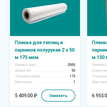
Пленка для теплиц и
Пленка
парников полурукав 2 х 50
парник
м 175 мкм
м 150
Ширина (мм)
2000
Ширина 
Длина (м)
50
Длина (м
Толщина (мкм)
175
Толщина
Мин.заказ
1
Мин.зака
5 409.00 ₽
6 955.
Заказать