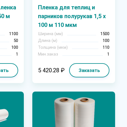
пленка
Пленка для теплиц и
50 м
парников полурукав 1,5 х
100 м 110 мкм
1100
Ширина (мм)
1500
50
Длина (м)
100
100
Толщина (мкм)
110
1
Мин.заказ
1
5 420.28 ₽
зать
Заказать