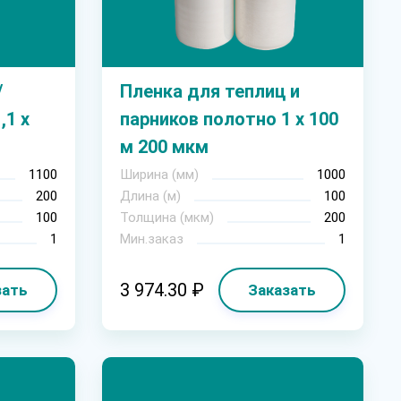
/
Пленка для теплиц и
,1 х
парников полотно 1 х 100
м 200 мкм
1100
Ширина (мм)
1000
200
Длина (м)
100
100
Толщина (мкм)
200
1
Мин.заказ
1
3 974.30 ₽
зать
Заказать