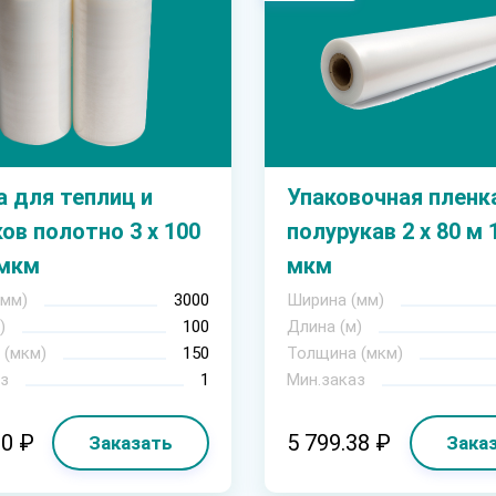
 для теплиц и
Упаковочная пленк
ов полотно 3 х 100
полурукав 2 х 80 м 
 мкм
мкм
(мм)
3000
Ширина (мм)
)
100
Длина (м)
 (мкм)
150
Толщина (мкм)
з
1
Мин.заказ
00 ₽
5 799.38 ₽
Заказать
Зака