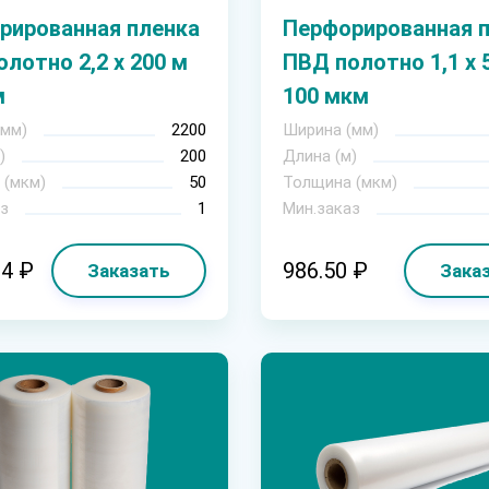
рированная пленка
Перфорированная 
лотно 2,2 х 200 м
ПВД полотно 1,1 х 
м
100 мкм
(мм)
2200
Ширина (мм)
)
200
Длина (м)
 (мкм)
50
Толщина (мкм)
з
1
Мин.заказ
14 ₽
986.50 ₽
Заказать
Зака