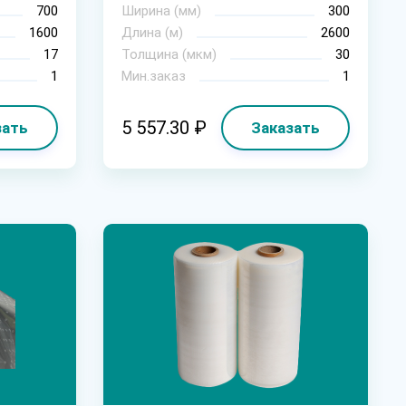
700
Ширина (мм)
300
1600
Длина (м)
2600
17
Толщина (мкм)
30
1
Мин.заказ
1
5 557.30 ₽
зать
Заказать