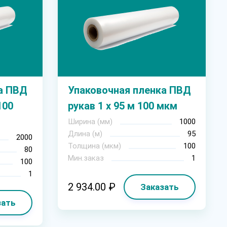
а ПВД
Упаковочная пленка ПВД
100
рукав 1 х 95 м 100 мкм
Ширина (мм)
1000
Длина (м)
95
2000
Толщина (мкм)
100
80
Мин.заказ
1
100
1
2 934.00 ₽
Заказать
зать