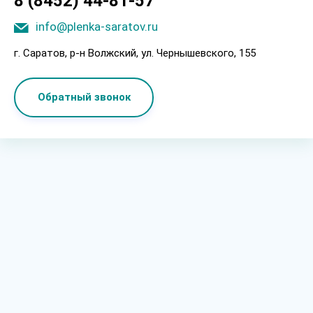
8 (8452) 44-81-57
info@plenka-saratov.ru
г. Саратов, p-н Boлжcкий, ул. Чepнышeвcкoгo, 155
Обратный звонок