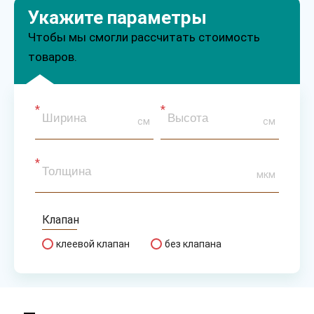
Укажите параметры
Чтобы мы смогли рассчитать стоимость
товаров.
см
см
мкм
Клапан
клеевой клапан
без клапана
Перфорация
есть
нет