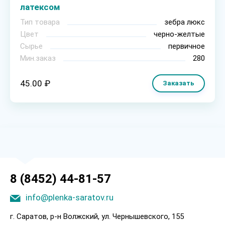
латексом
Тип товара
зебра люкс
Цвет
черно-желтые
Сырье
первичное
Мин.заказ
280
45.00 ₽
Заказать
8 (8452) 44-81-57
info@plenka-saratov.ru
г. Саратов, p-н Boлжcкий, ул. Чepнышeвcкoгo, 155