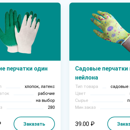
ие перчатки один
Садовые перчатки 
нейлона
л
хлопок, латекс
Тип товара
садовые 
аток
рабочие
Цвет
на выбор
Сырье
п
з
280
Мин.заказ
₽
39.00 ₽
Заказать
Зака