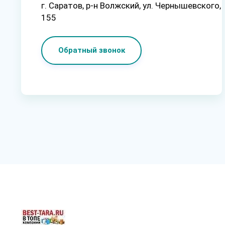
г. Саратов, p-н Boлжcкий, ул. Чepнышeвcкoгo,
155
Обратный звонок