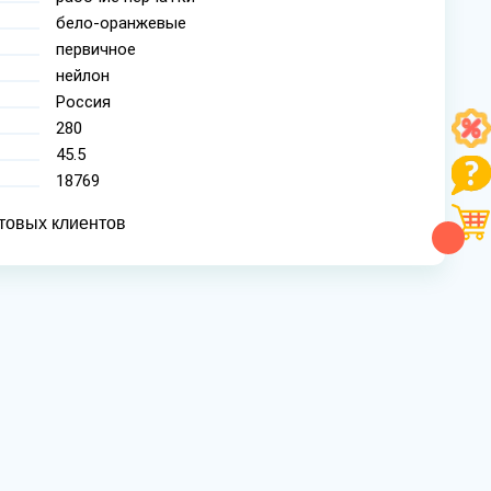
бело-оранжевые
первичное
нейлон
Россия
280
45.5
18769
товых клиентов