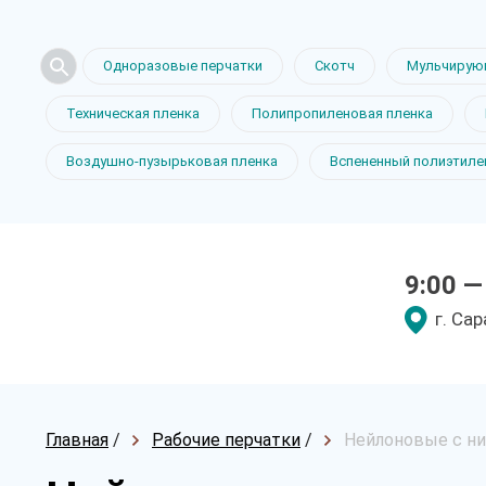
Одноразовые перчатки
Скотч
Мульчирую
Техническая пленка
Полипропиленовая пленка
Воздушно-пузырьковая пленка
Вспененный полиэтиле
9:00 —
г. Са
Главная
/
Рабочие перчатки
/
Нейлоновые с н