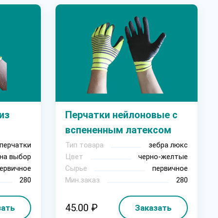
из
Перчатки нейлоновые с
вспененным латексом
перчатки
Тип товара
зебра люкс
на выбор
Цвет
черно-желтые
ервичное
Сырье
первичное
280
Мин.заказ
280
45.00 ₽
зать
Заказать