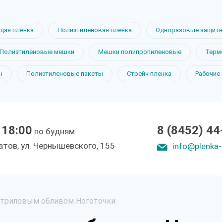
щая пленка
Полиэтиленовая пленка
Одноразовые защитн
Полиэтиленовые мешки
Мешки полипропиленовые
Терм
н
Полиэтиленовые пакеты
Стрейч пленка
Рабочие
 18:00
8 (8452) 44
по будням
ратов, ул. Чepнышeвcкoгo, 155
info@plenka-
итриловым обливом Ноготочки