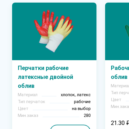
Перчатки рабочие
Рабоч
латексные двойной
облив
облив
Материа
Тип перч
Материал
хлопок, латекс
Цвет
Тип перчаток
рабочие
Мин.зака
Цвет
на выбор
Мин.заказ
280
21.30 