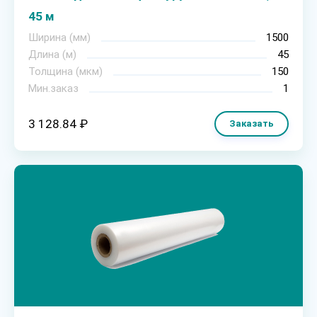
45 м
Ширина (мм)
1500
Длина (м)
45
Толщина (мкм)
150
Мин.заказ
1
3 128.84 ₽
Заказать