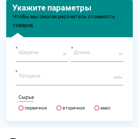
Укажите параметры
Чтобы мы смогли рассчитать стоимость
товаров.
м
м
мкм
Сырье
первичное
вторичное
микс
Тип
рукав
полурукав
полотно