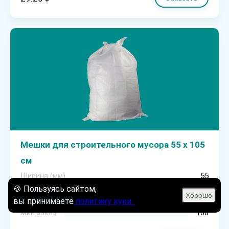
Мешки для строительного мусора 55 х 105
см
Ширина (мм)
55
Высота (мм)
105
🍪 Пользуясь сайтом,
Хорошо
Цвет
белый
вы принимаете
политику куки.
Мин.заказ
100