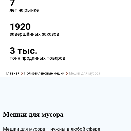
7
лет на рынке
Литраж
1920
30л
60л
80л
120л
завершённых заказов
180л
свое
3 тыс.
Фальц
тонн проданных товаров
есть
нет
Главная
Полиэтиленовые мешки
Мешки для мусора
Упаковка
пласты
рулоны
втулка
Мешки для мусора
Мешки для мусора – нужны в любой сфере