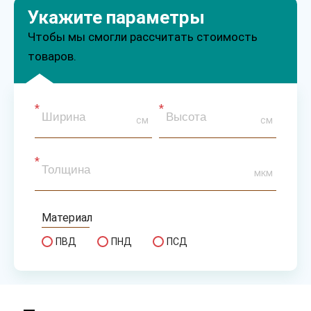
Укажите параметры
Чтобы мы смогли рассчитать стоимость
товаров.
см
см
мкм
Материал
ПВД
ПНД
ПСД
Сырье
первичное
вторичное