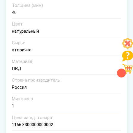
Толщина (мкм)
40
Цвет
натуральный
Сырье
вторичка
Материал
ПВД
Страна производитель
Россия
Мин.заказ
1
Цена за ед. товара:
1166.8300000000002