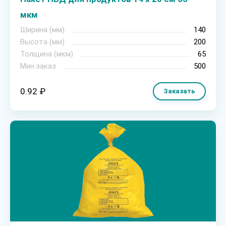
мкм
Ширина (мм)
140
Высота (мм)
200
Толщина (мкм)
65
Мин.заказ
500
0.92 ₽
Заказать