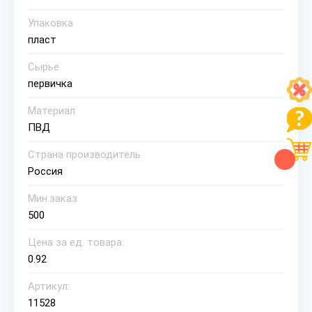
Упаковка
пласт
Сырье
первичка
Материал
ПВД
Страна производитель
Россия
Мин.заказ
500
Цена за ед. товара:
0.92
Артикул:
11528