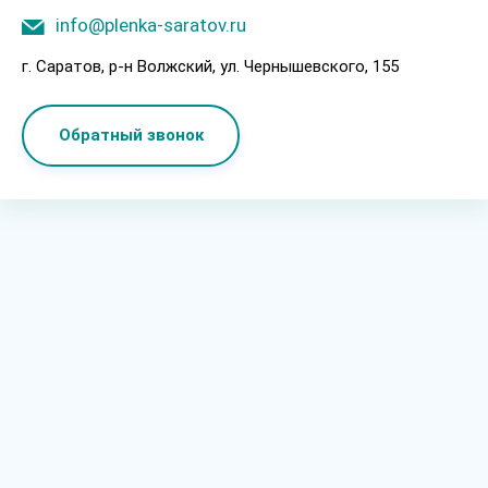
info@plenka-saratov.ru
г. Саратов, p-н Boлжcкий, ул. Чepнышeвcкoгo, 155
Обратный звонок