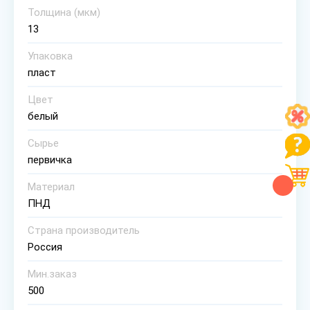
Толщина (мкм)
13
Упаковка
пласт
Цвет
белый
Сырье
первичка
Материал
ПНД
Страна производитель
Россия
Мин.заказ
500