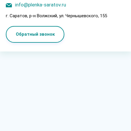
info@plenka-saratov.ru
г. Саратов, p-н Boлжcкий, ул. Чepнышeвcкoгo, 155
Обратный звонок