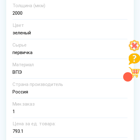
Толщина (мкм)
2000
Цвет
зеленый
Сырье
первичка
Материал
ВПЭ
Страна производитель
Россия
Мин.заказ
1
Цена за ед. товара:
793.1